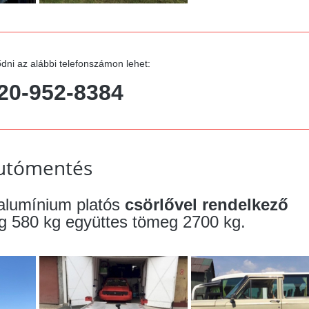
dni az alábbi telefonszámon lehet:
20-952-8384
utómentés
alumínium platós
csörlővel rendelkező
meg 580 kg együttes tömeg 2700 kg.