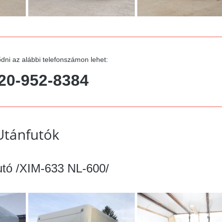
dni az alábbi telefonszámon lehet:
20-952-8384
Utánfutók
utó /XIM-633 NL-600/