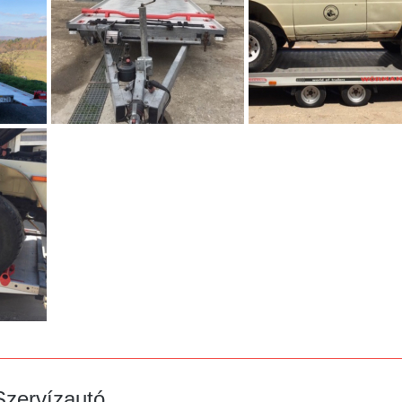
Szervízautó