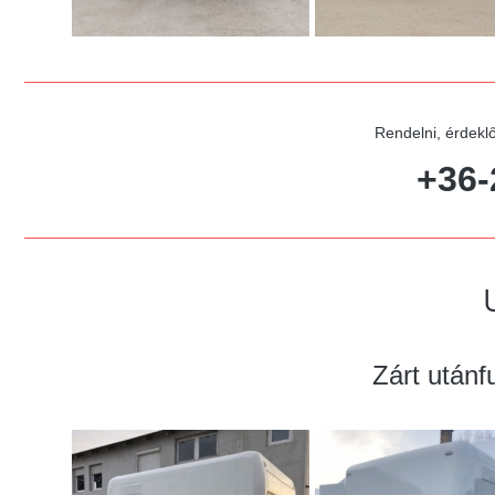
Rendelni, érdeklő
+36-
Zárt utánf