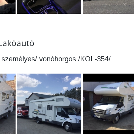
Lakóautó
6 személyes/ vonóhorgos /KOL-354/