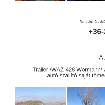
Rendelni, érdeklő
+36-
A
Trailer /WAZ-428 Wörmann/ 
autó szállító saját tö