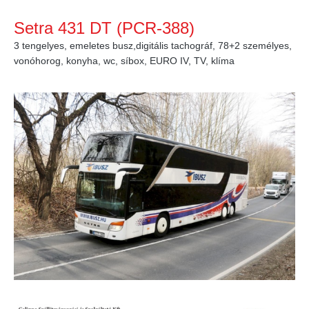
Setra 431 DT (PCR-388)
3 tengelyes, emeletes busz,digitális tachográf, 78+2 személyes,
vonóhorog, konyha, wc, síbox, EURO IV, TV, klíma