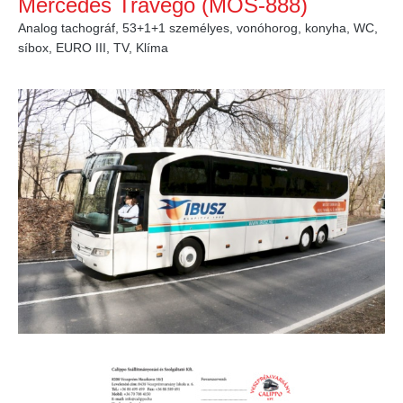
Mercedes Travego (MOS-888)
Analog tachográf, 53+1+1 személyes, vonóhorog, konyha, WC,
síbox, EURO III, TV, Klíma